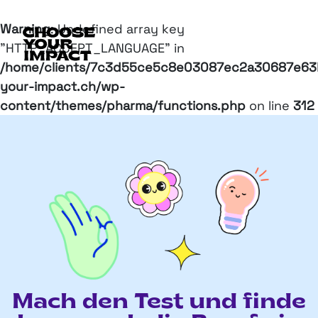
Warning
: Undefined array key
"HTTP_ACCEPT_LANGUAGE" in
/home/clients/7c3d55ce5c8e03087ec2a30687e63b
your-impact.ch/wp-
content/themes/pharma/functions.php
on line
312
Mach den Test und finde