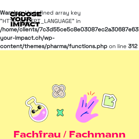
Warning
: Undefined array key
"HTTP_ACCEPT_LANGUAGE" in
/home/clients/7c3d55ce5c8e03087ec2a30687e63b
your-impact.ch/wp-
content/themes/pharma/functions.php
on line
312
Fachfrau / Fachmann